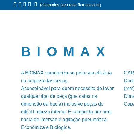
(chamadas para rede fixa nacional)
BIOMAX
A BIOMAX caracteriza-se pela sua eficácia
CAR
na limpeza das peças.
Dime
Aconselhável para quem necessita de lavar
(mm
qualquer tipo de peça (que caiba na
Dime
dimensão da bacia) inclusive peças de
Capa
difícil limpeza interior. É composta por uma
bacia de imersão e agitação pneumática.
Económica e Biológica.