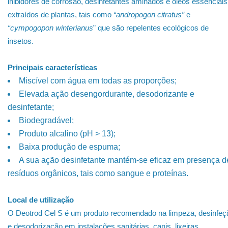
inibidores de corrosão, desinfetantes aminados e óleos essenciais
extraídos de plantas, tais como
“andropogon citratus”
e
“cympogopon winterianus
” que são repelentes ecológicos de
insetos.
Principais características
Miscível com água em todas as proporções;
Elevada ação desengordurante, desodorizante e
desinfetante;
Biodegradável;
Produto alcalino (pH > 13);
Baixa produção de espuma;
A sua ação desinfetante mantém-se eficaz em presença d
resíduos orgânicos, tais como sangue e proteínas.
Local de utilização
O Deotrod Cel S é um produto recomendado na limpeza, desinfeç
e desodorização em instalações sanitárias, canis, lixeiras,