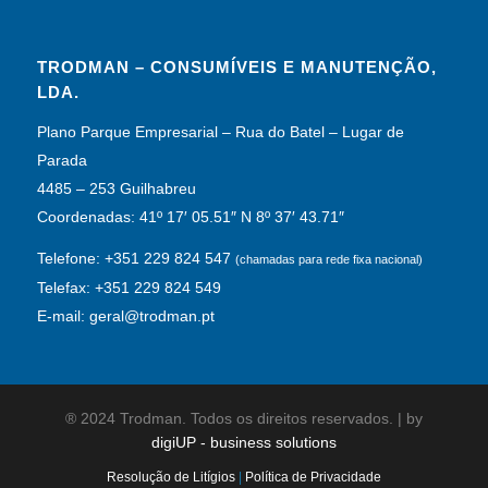
TRODMAN – CONSUMÍVEIS E MANUTENÇÃO,
LDA.
Plano Parque Empresarial – Rua do Batel – Lugar de
Parada
4485 – 253 Guilhabreu
Coordenadas: 41º 17′ 05.51″ N 8º 37′ 43.71″
Telefone: +351 229 824 547
(chamadas para rede fixa nacional)
Telefax: +351 229 824 549
E-mail: geral@trodman.pt
® 2024 Trodman. Todos os direitos reservados. | by
digiUP - business solutions
Resolução de Litígios
|
Política de Privacidade