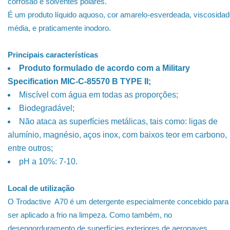
corrosão e solventes polares.
É um produto líquido aquoso, cor amarelo-esverdeada, viscosida
média, e praticamente inodoro.
Principais características
Produto formulado de acordo com a Military
Specification MIC-C-85570 B TYPE II;
Miscível com água em todas as proporções;
Biodegradável;
Não ataca as superfícies metálicas, tais como: ligas de
alumínio, magnésio, aços inox, com baixos teor em carbono,
entre outros;
pH a 10%: 7-10.
Local de utilização
O Trodactive A70 é um detergente especialmente concebido para
ser aplicado a frio na limpeza. Como também, no
desengorduramento de superfícies exteriores de aeronaves.