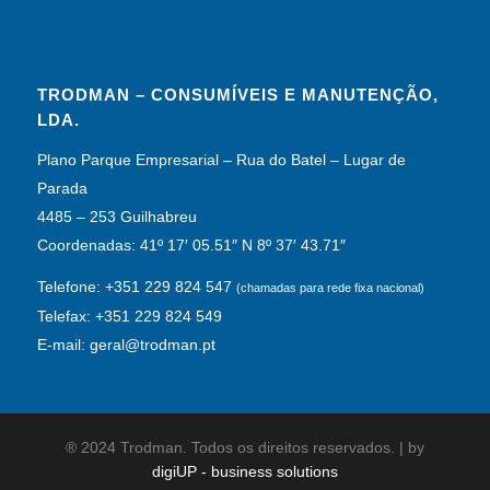
TRODMAN – CONSUMÍVEIS E MANUTENÇÃO,
LDA.
Plano Parque Empresarial – Rua do Batel – Lugar de
Parada
4485 – 253 Guilhabreu
Coordenadas: 41º 17′ 05.51″ N 8º 37′ 43.71″
Telefone: +351 229 824 547
(chamadas para rede fixa nacional)
Telefax: +351 229 824 549
E-mail: geral@trodman.pt
® 2024 Trodman. Todos os direitos reservados. | by
digiUP - business solutions