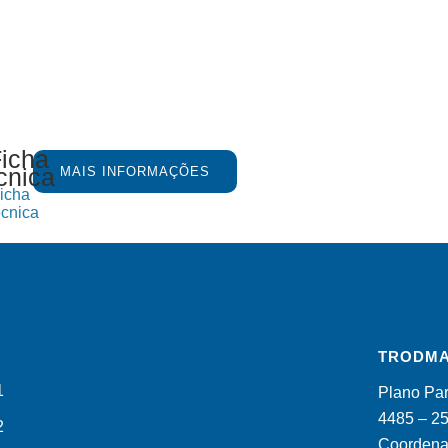
MAIS INFORMAÇÕES
icha
cnica
TRODMA
Plano Par
4485 – 2
Coordenad