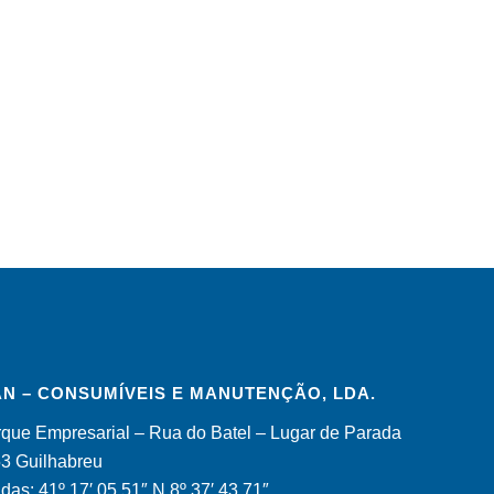
N – CONSUMÍVEIS E MANUTENÇÃO, LDA.
que Empresarial – Rua do Batel – Lugar de Parada
53 Guilhabreu
as: 41º 17′ 05.51″ N 8º 37′ 43.71″