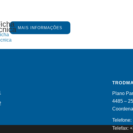
MAIS INFORMAÇÕES
icha
cnica
TRODMA
Plano Par
4485 – 2
Coordenad
Telefone
Telefax: 