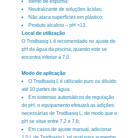
Isento de espuma;
Neutralizante de soluções ácidas;
Não ataca superfícies em plástico;
Produto alcalino – pH =13.
Local de utilização
O Trodbasiq L é recomendado no ajuste do
pH da água da piscina, quando este se
encontra inferior a 7,0.
Modo de aplicação
O Trodbasiq L é utilizado puro ou diluído
até 10 partes de água;
Em sistemas automáticos de regulação
do pH, o equipamento efetuará as adições
necessárias de Trodbasiq L, de modo que o
pH se situe entre 7,2 e 7,6;
Em casos de ajuste manual, adicionar
1,0 L de Trodbasiq L tal qual para aumentar