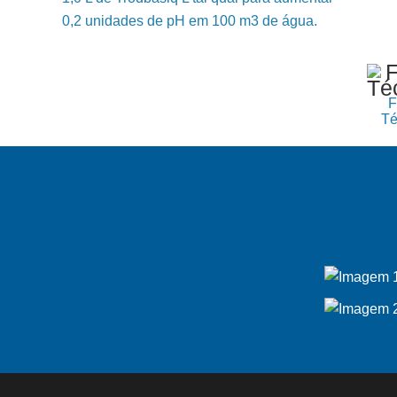
0,2 unidades de pH em 100 m3 de água.
F
Té