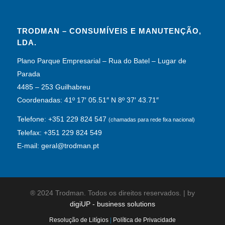
TRODMAN – CONSUMÍVEIS E MANUTENÇÃO,
LDA.
Plano Parque Empresarial – Rua do Batel – Lugar de
Parada
4485 – 253 Guilhabreu
Coordenadas: 41º 17′ 05.51″ N 8º 37′ 43.71″
Telefone: +351 229 824 547
(chamadas para rede fixa nacional)
Telefax: +351 229 824 549
E-mail: geral@trodman.pt
® 2024 Trodman. Todos os direitos reservados. | by
digiUP - business solutions
Resolução de Litígios
|
Política de Privacidade