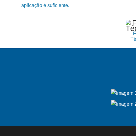
aplicação é suficiente.
F
Té