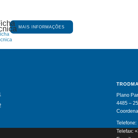
MAIS INFORMAÇÕES
icha
cnica
TRODMA
Plano Par
4485 – 2
Coordenad
Telefone
Telefax: 