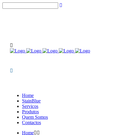
(chamadas para rede fixa nacional)
NOVIDADES STAINBLUE
Home
StainBlue
Serviços
Produtos
Quem Somos
Contactos
Home