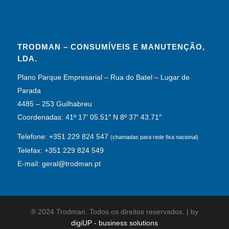
TRODMAN – CONSUMÍVEIS E MANUTENÇÃO,
LDA.
Plano Parque Empresarial – Rua do Batel – Lugar de
Parada
4485 – 253 Guilhabreu
Coordenadas: 41º 17′ 05.51″ N 8º 37′ 43.71″
Telefone: +351 229 824 547
(chamadas para rede fixa nacional)
Telefax: +351 229 824 549
E-mail: geral@trodman.pt
® 2024 Trodman. Todos os direitos reservados. | by
digiUP - business solutions