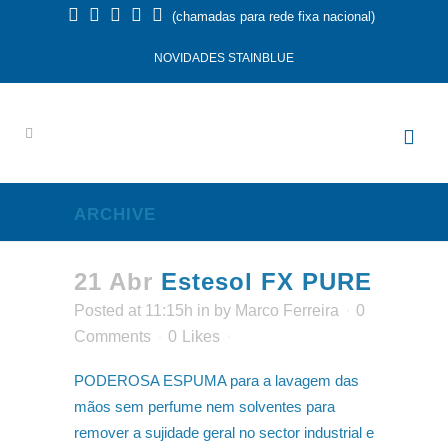
(chamadas para rede fixa nacional)
NOVIDADES STAINBLUE
ARCHIVE
21 Abr
Estesol FX PURE
Posted at 11:15h
in
by
Marco Ferreira
0
Comments
0
Likes
PODEROSA ESPUMA para a lavagem das
mãos sem perfume nem solventes para
remover a sujidade geral no sector industrial e