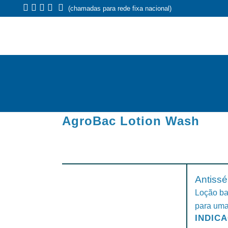
(chamadas para rede fixa nacional)
AgroBac Lotion Wash
Antissé
Loção ba
para uma
INDIC