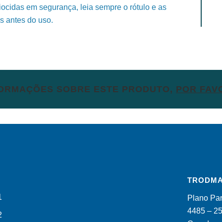
iocidas em segurança, leia sempre o rótulo e as
s antes do uso.
FORMAÇÕES SOBRE ESTE PRODUTO,
POR FAV
TRODMA
Plano Par
4485 – 2