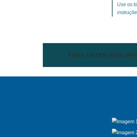
Use os b
instruçõe
PARA OBTER MAIS IN