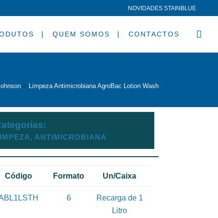
NOVIDADES STAINBLUE
ODUTOS
QUEM SOMOS
CONTACTOS
ohnson
>
Limpeza
Antimicrobiana
AgroBac Lotion Wash
ategorias:
IMPEZA, ANTIMICROBIANA
Código
Formato
Un/Caixa
ABL1LSTH
6
Recarga de 1
Litro