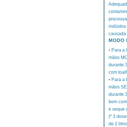
Adequado
contamin
processa
indústria
causada 
MODO 
• Para a 
mãos MO
durante 
com toal
• Para a
mãos SEC
durante 
bem com 
e seque 
(* 3 dose
de 2 litro