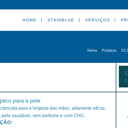
HOME
STAINBLUE
SERVIÇOS
PR
Home
>
Produtos
>
SCJ
C
L
ptico para a pele
ctericida para a limpeza das mãos, altamente eficaz,
 pele saudável, sem perfume e com CHG.
AÇÃO: