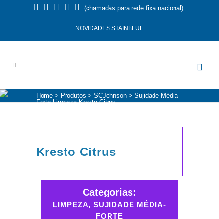
(chamadas para rede fixa nacional)
NOVIDADES STAINBLUE
Home
>
Produtos
>
SCJohnson
>
Sujidade Média-
Forte
Limpeza
Kresto Citrus
Kresto Citrus
Categorias:
LIMPEZA, SUJIDADE MÉDIA-
FORTE