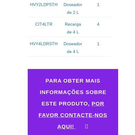
HVY2LDPSTH
Doseador
1
de 2 L
CIT4LTR
Recarga
4
de 4 L
HVY4LDRSTH
Doseador
1
de 4 L
PARA OBTER MAIS
INFORMAÇÕES SOBRE
ESTE PRODUTO,
POR
FAVOR CONTACTE-NOS
AQUI!