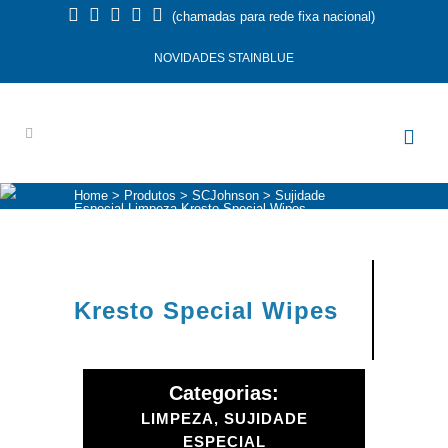
(chamadas para rede fixa nacional)
NOVIDADES STAINBLUE
Home
>
Produtos
>
SCJohnson
>
Sujidade
Especial
Limpeza
Kresto Special Wipes
Kresto Special Wipes
Categorias:
LIMPEZA, SUJIDADE
ESPECIAL