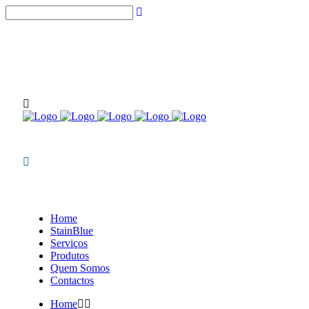
(chamadas para rede fixa nacional)
NOVIDADES STAINBLUE
Home
StainBlue
Serviços
Produtos
Quem Somos
Contactos
Home