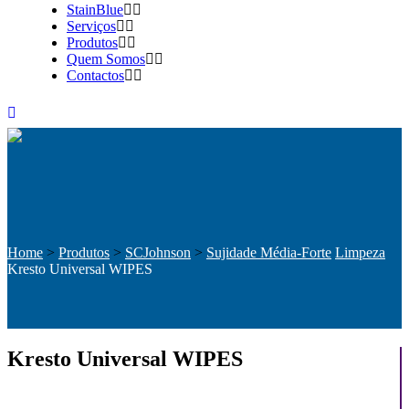
StainBlue
Serviços
Produtos
Quem Somos
Contactos
Home
>
Produtos
>
SCJohnson
>
Sujidade Média-Forte
Limpeza
Kresto Universal WIPES
Kresto Universal WIPES