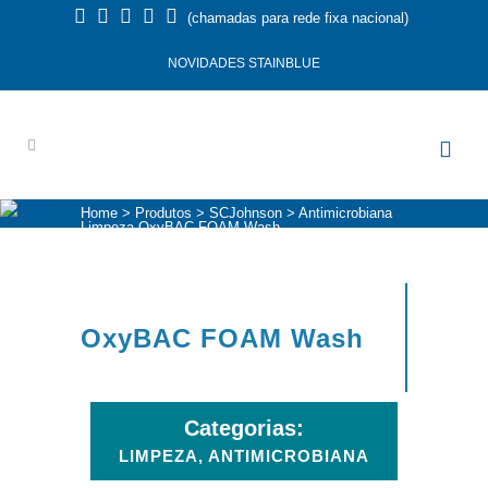
(chamadas para rede fixa nacional)
NOVIDADES STAINBLUE
Home
>
Produtos
>
SCJohnson
>
Antimicrobiana
Limpeza
OxyBAC FOAM Wash
OxyBAC FOAM Wash
Categorias:
LIMPEZA, ANTIMICROBIANA