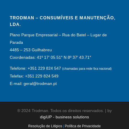
TRODMAN – CONSUMÍVEIS E MANUTENÇÃO,
LDA.
Plano Parque Empresarial – Rua do Batel – Lugar de
Parada
4485 – 253 Guilhabreu
Coordenadas: 41º 17′ 05.51″ N 8º 37′ 43.71″
Telefone: +351 229 824 547
(chamadas para rede fixa nacional)
Telefax: +351 229 824 549
E-mail: geral@trodman.pt
® 2024 Trodman. Todos os direitos reservados. | by
digiUP - business solutions
Resolução de Litígios
|
Política de Privacidade