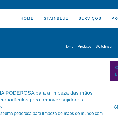
HOME
STAINBLUE
SERVIÇOS
PR
Home
>
Produtos
>
SCJohnson
>
C
L
 PODEROSA para a limpeza das mãos
ropartículas para remover sujidades
s
G
espuma poderosa para limpeza de mãos do mundo com