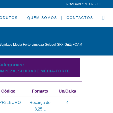
NOVIDADES STAINBLUE
ODUTOS
QUEM SOMOS
CONTACTOS
Sujidade Média-Forte
Limpeza
Solopol GFX GrittyFOAM
ategorias:
IMPEZA, SUJIDADE MÉDIA-FORTE
Código
Formato
Un/Caixa
PF3LEURO
Recarga de
4
3,25 L