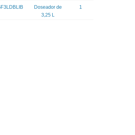
F3LDBLIB
Doseador de
1
3,25 L