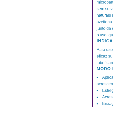
micropar
sem solv
naturais 
azeitona.
junto da
o uso, ga
INDIC
Para uso
eficaz su
lubrifica
MODO 
Aplic
acrescen
Esfreg
Acres
Enxag