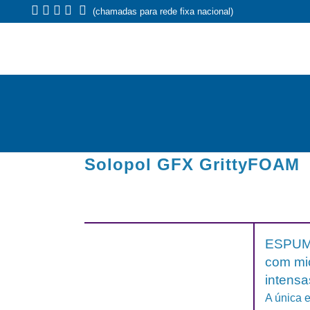
(chamadas para rede fixa nacional)
Solopol GFX GrittyFOAM
ESPUMA
com mic
intensa
A única 