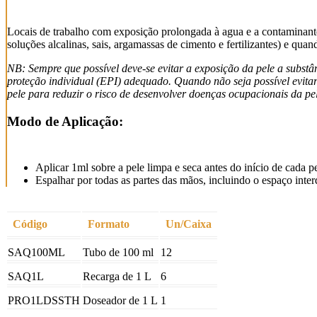
Locais de trabalho com exposição prolongada à agua e a contaminantes
soluções alcalinas, sais, argamassas de cimento e fertilizantes) e qu
NB: Sempre que possível deve-se evitar a exposição da pele a subst
proteção individual (EPI) adequado. Quando não seja possível
evita
pele para reduzir o risco de
desenvolver doenças ocupacionais da pel
Modo de Aplicação:
Aplicar 1ml sobre a pele limpa e seca antes do início de cada p
Espalhar por todas as partes das mãos, incluindo o espaço inter
Código
Formato
Un/Caixa
SAQ100ML
Tubo de 100 ml
12
SAQ1L
Recarga de 1 L
6
PRO1LDSSTH
Doseador de 1 L
1