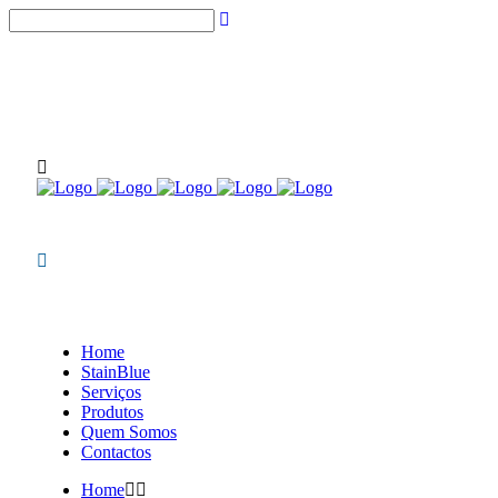
(chamadas para rede fixa nacional)
NOVIDADES STAINBLUE
Home
StainBlue
Serviços
Produtos
Quem Somos
Contactos
Home