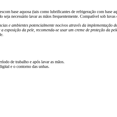
com base aquosa (tais como lubrificantes de refrigeração com base aquo
ando seja necessário lavar as mãos frequentemente. Compatível sob luvas
âncias e ambientes
potencialmente nocivos através da implementação de
r a exposição da pele, recomenda-se usar um creme de proteção da p
e.
eríodo de trabalho e após lavar as mãos.
digital e o contorno das unhas.